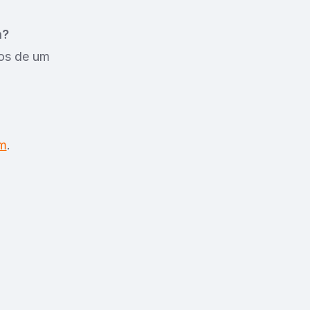
m?
dos de um
m
.