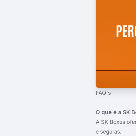
FAQ's
O que é a SK 
A SK Boxes ofer
e seguras.