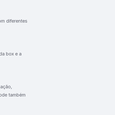
om diferentes
da box e a
zação,
Pode também