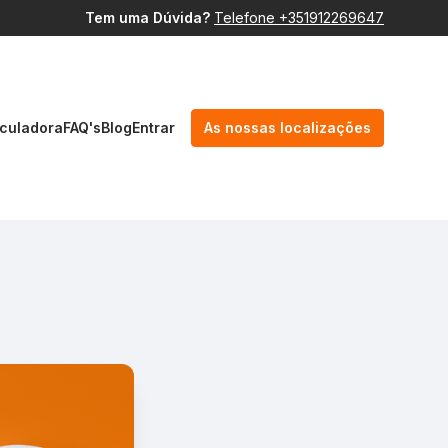
Tem uma Dúvida?
Telefone +351912269647
culadora
FAQ's
Blog
Entrar
As nossas localizações