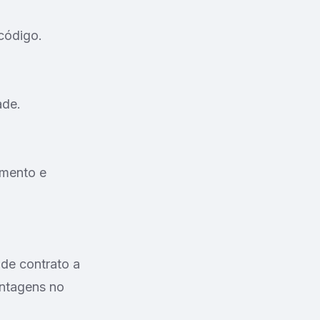
código.
ade.
amento e
de contrato a
antagens no