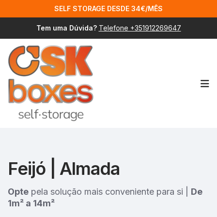
SELF STORAGE DESDE 34€/MÊS
Tem uma Dúvida?
Telefone +351912269647
Op
Feijó | Almada
Opte
pela solução mais conveniente para si |
De
1m² a 14m²